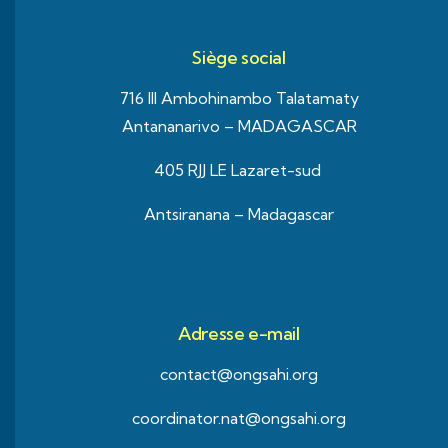
Siège social
716 III Ambohinambo Talatamaty
Antananarivo – MADAGASCAR
405 RJJ LE Lazaret-sud
Antsiranana – Madagascar
Adresse e-mail
contact@ongsahi.org
coordinator.nat@ongsahi.org