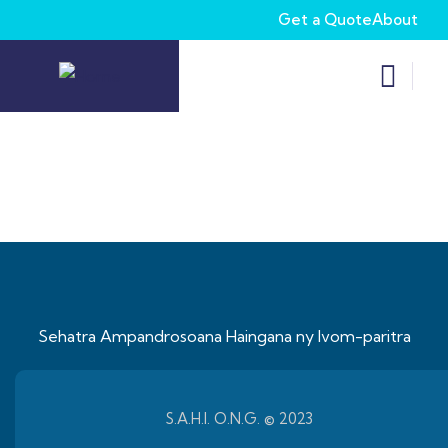
Get a Quote
About
Sehatra Ampandrosoana Haingana ny Ivom-paritra
S.A.H.I. O.N.G. © 2023