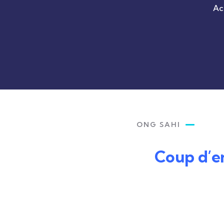
Ac
ONG SAHI
Coup d’en