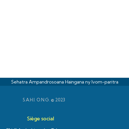
Sehatra Ampandrosoana Haingana ny Ivom-paritra
S.A.H.I. O.N.G. © 2023
Siège social