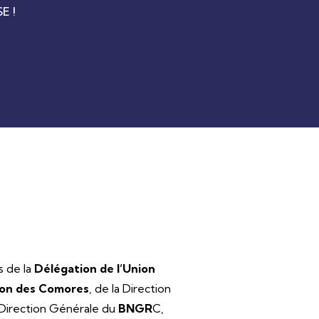
E !
s de la
Délégation de l’Union
ion des Comores
, de la Direction
 Direction Générale du
BNGR
C,